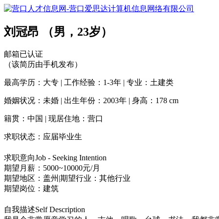
刘冠昂
（男，23岁）
邮箱已认证
（该简历由手机发布）
最高学历：大专
|
工作经验：1-3年
|
专业：土建类
婚姻状况：未婚
|
出生年份：2003年
|
身高：178 cm
籍贯：中国
|
现居住地：营口
求职状态：应届毕业生
求职意向
Job - Seeking Intention
期望月薪：5000~10000元/月
期望地区：盖州
|
期望行业：其他行业
期望岗位：建筑
自我描述
Self Description